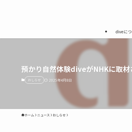
diveに
預かり自然体験diveがNHKに取
おしらせ
2025年4月8日
ホーム
ニュース
おしらせ