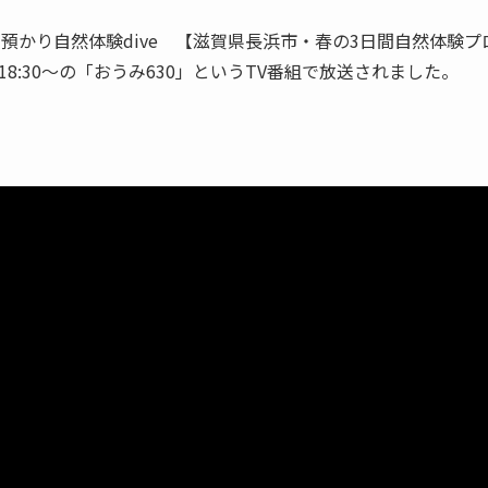
Kにて、預かり自然体験dive 【滋賀県長浜市・春の3日間自然体
8:30～の「おうみ630」というTV番組で放送されました。