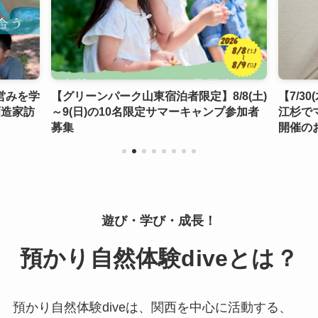
営みを学
【グリーンパーク山東宿泊者限定】8/8(土)
【7/3
酒造家訪
～9(日)の10名限定サマーキャンプ参加者
江杉で
募集
開催の
遊び・学び・成長！
預かり自然体験diveとは？
預かり自然体験diveは、関西を中心に活動する、