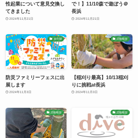
性起業について意見交換し
で！】11/10森で遊ぼう＠
てきました
長浜
2024年11月21日
2024年11月21日
未分類
活動報告
防災ファミリーフェスに出
【稲刈り最高】10/13稲刈
展します
りに挑戦at長浜
2024年11月3日
2024年11月3日
活動報告
活動報告